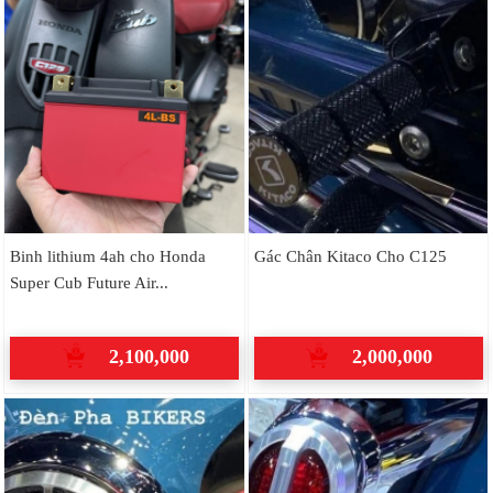
Binh lithium 4ah cho Honda
Gác Chân Kitaco Cho C125
Super Cub Future Air...
2,100,000
2,000,000