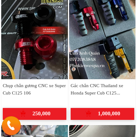
Chụp chân gương CNC xe Super
Gác chân CNC Thailand xe
Cub C125 106
Honda Super Cub C125...
250,000
1,000,000