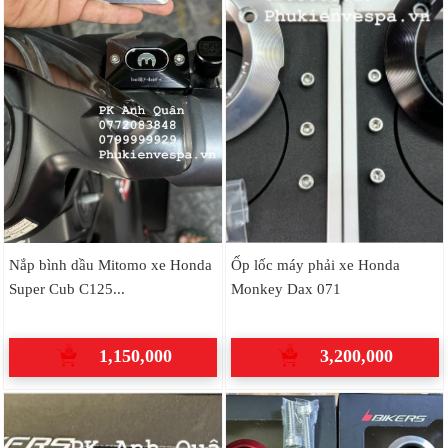
Nắp bình dầu Mitomo xe Honda
Ốp lốc máy phải xe Honda
Super Cub C125...
Monkey Dax 071
1,150,000
3,200,000