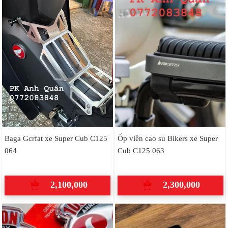
Baga Gcrfat xe Super Cub C125
Ốp viền cao su Bikers xe Super
064
Cub C125 063
2,100,000
2,300,000