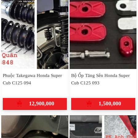
Phuộc Takegawa Honda Super
Bộ Ốp Tăng Sên Honda Super
Cub C125 094
Cub C125 093
12,900,000
1,500,000