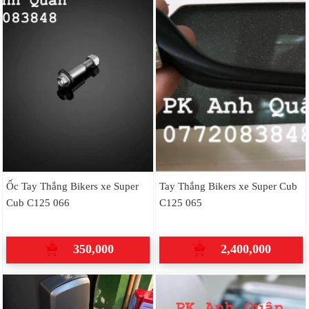
Ốc Tay Thắng Bikers xe Super
Tay Thắng Bikers xe Super Cub
Cub C125 066
C125 065
350,000
2,400,000