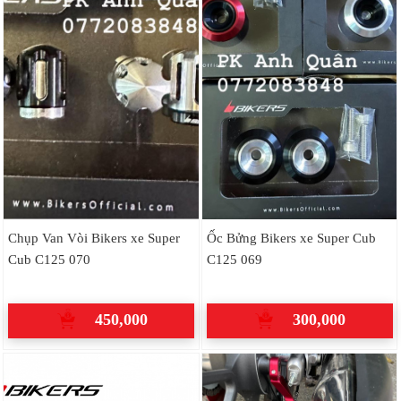
Chụp Van Vòi Bikers xe Super
Ốc Bửng Bikers xe Super Cub
Cub C125 070
C125 069
450,000
300,000