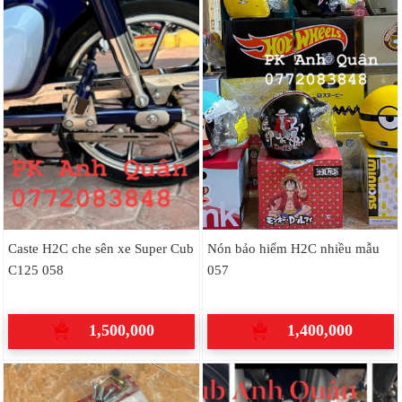
Caste H2C che sên xe Super Cub
Nón bảo hiểm H2C nhiều mẫu
C125 058
057
1,500,000
1,400,000