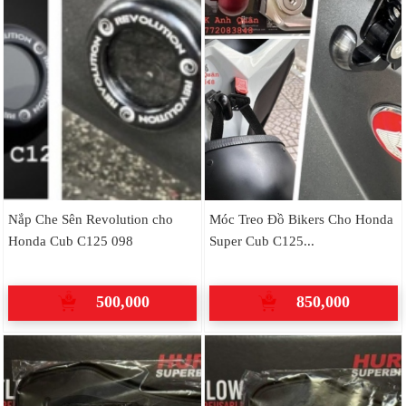
Nắp Che Sên Revolution cho
Móc Treo Đồ Bikers Cho Honda
Honda Cub C125 098
Super Cub C125...
500,000
850,000