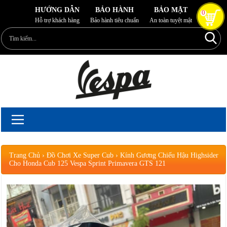
HƯỚNG DẪN
BẢO HÀNH
BẢO MẬT
0
Hỗ trợ khách hàng
Bảo hành tiêu chuẩn
An toàn tuyệt mật
Trang Chủ
›
Đồ Chơi Xe Super Cub
›
Kính Gương Chiếu Hậu Highsider
Cho Honda Cub 125 Vespa Sprint Primavera GTS 121