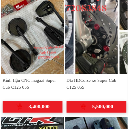
Kính Hậu CNC magazi Super
Đĩa HDCorse xe Super Cub
Cub C125 056
C125 055
3,400,000
5,500,000