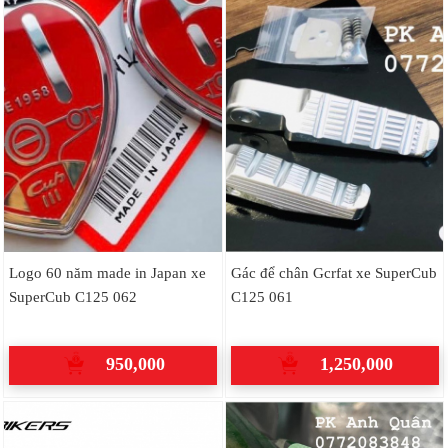
Logo 60 năm made in Japan xe
Gác để chân Gcrfat xe SuperCub
SuperCub C125 062
C125 061
950,000
1,250,000