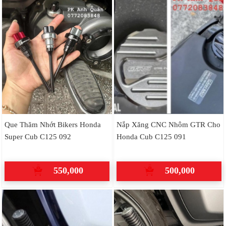
Que Thăm Nhớt Bikers Honda
Nắp Xăng CNC Nhôm GTR Cho
Super Cub C125 092
Honda Cub C125 091
550,000
500,000