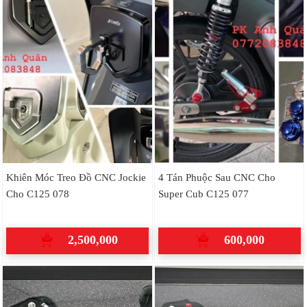
Khiên Móc Treo Đồ CNC Jockie
4 Tán Phuộc Sau CNC Cho
Cho C125 078
Super Cub C125 077
2,500,000
600,000