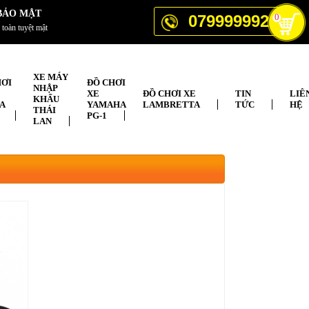
BẢO MẬT
0799999929
0
 toàn tuyệt mật
XE MÁY
HƠI
ĐỒ CHƠI
NHẬP
XE
ĐỒ CHƠI XE
TIN
LIÊ
KHẨU
A
YAMAHA
LAMBRETTA
TỨC
HỆ
THÁI
PG-1
LAN