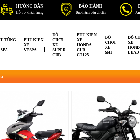
HƯỚNG DẪN
BẢO HÀNH
Hỗ trợ khách hàng
Bảo hành tiêu chuẩn
An
ĐỒ
PHỤ KIỆN
ĐỒ
ĐỒ C
HỤ TÙNG
PHỤ KIỆN
CHƠI
XE
CHƠI
XE
E
XE
XE
HONDA
XE
HOND
ESPA
VESPA
SUPER
CUB
SHI
LEAD
CUB
CT125
ha