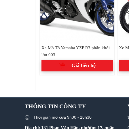
Xe Mô Tô Yamaha YZF R3 phân khối
Xe M
lớn 003
Giá liên hệ
THÔNG TIN CÔNG TY
Thời gian mở cửa 9h00 - 18h30
Địa chỉ: 131 Phan Văn Hân, phường 17, quận
G