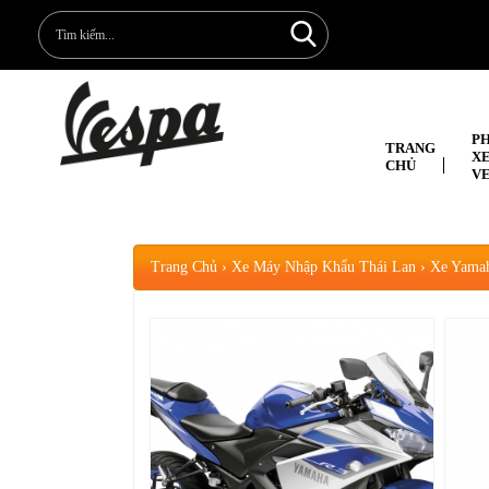
P
TRANG
X
CHỦ
V
Trang Chủ
›
Xe Máy Nhập Khẩu Thái Lan
›
Xe Yama