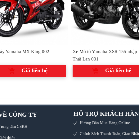
áy Yamaha MX King 002
Xe Mô tô Yamaha XSR 155 nhập
Thái Lan 001
Giá liên hệ
Giá liên hệ
HỖ TRỢ KHÁCH HÀ
VỀ CÔNG TY
Hướng Dẫn Mua Hàng Online
Trung tâm CSKH
Chính Sách Thanh Toán, Giao Nhậ
iới thiệu