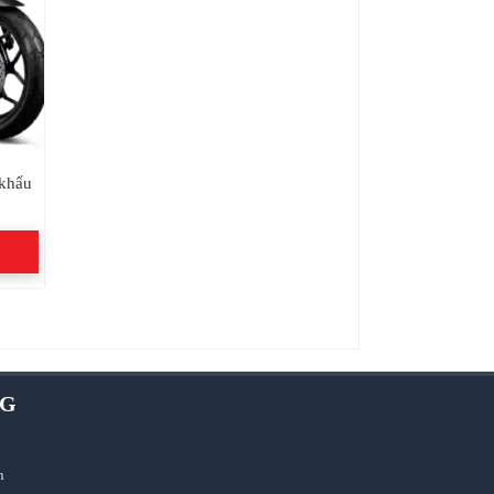
 khẩu
NG
n