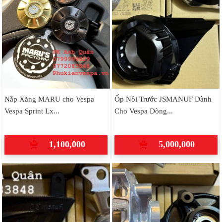
Nắp Xăng MARU cho Vespa
Ốp Nồi Trước JSMANUF Dành
Vespa Sprint Lx...
Cho Vespa Dòng...
1,100,000
5,000,000