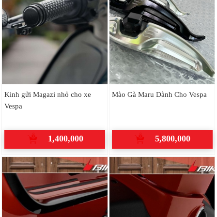
Kinh gửi Magazi nhỏ cho xe
Mào Gà Maru Dành Cho Vespa
Vespa
1,400,000
5,800,000