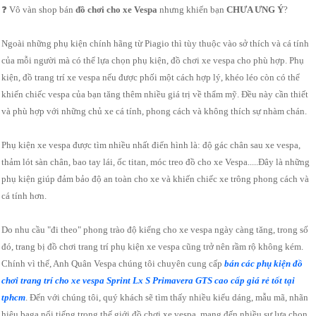
❓ Vô vàn shop bán
đồ chơi cho xe Vespa
nhưng khiến bạn
CHƯA ƯNG Ý
?
Ngoài những phụ kiện chính hãng từ Piagio thì tùy thuộc vào sở thích và cá tính
của mỗi người mà có thể lựa chọn phụ kiện, đồ chơi xe vespa cho phù hợp. Phụ
kiện, đồ trang trí xe vespa nếu được phối một cách hợp lý, khéo léo còn có thể
khiến chiếc vespa của bạn tăng thêm nhiều giá trị về thẩm mỹ. Đều này cần thiết
và phù hợp với những chủ xe cá tính, phong cách và không thích sự nhàm chán.
Phụ kiện xe vespa được tìm nhiều nhất điển hình là: độ gác chân sau xe vespa,
thảm lót sàn chân, bao tay lái, ốc titan, móc treo đồ cho xe Vespa.....Đây là những
phụ kiện giúp đảm bảo độ an toàn cho xe và khiến chiếc xe trông phong cách và
cá tính hơn.
Do nhu cầu "đi theo" phong trào độ kiểng cho xe vespa ngày càng tăng, trong số
đó, trang bị đồ chơi trang trí phụ kiện xe vespa cũng trở nên rầm rộ không kém.
Chính vì thế, Anh Quân Vespa chúng tôi chuyên cung cấp
bán các phụ kiện đồ
chơi trang trí cho xe vespa Sprint Lx S Primavera GTS cao cấp giá rẻ tốt tại
tphcm
. Đến với chúng tôi, quý khách sẽ tìm thấy nhiều kiểu dáng, mẫu mã, nhãn
hiệu baga nổi tiếng trong thế giới đồ chơi xe vespa, mang đến nhiều sự lựa chọn