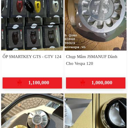
ỐP SMARTKEY GTS - GTV 124
Chụp Mâm JSMANUF Dành
Cho Vespa 120
1,100,000
1,000,000