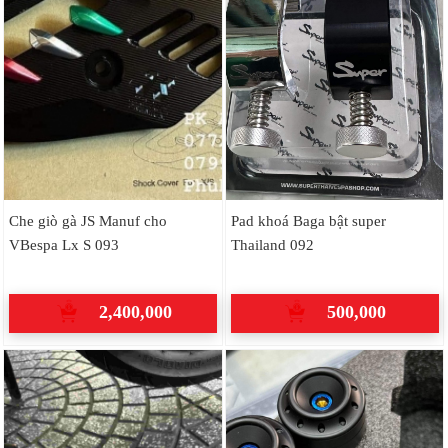
Che giò gà JS Manuf cho
Pad khoá Baga bật super
VBespa Lx S 093
Thailand 092
2,400,000
500,000