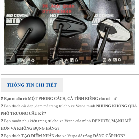
THÔNG TIN CHI TIẾT
❓ Bạn muốn có MỘT PHONG CÁCH, CÁ TÍNH RIÊNG
cho mình
?
❓
Bạn thích cái đẹp, đam mê trang trí cho xe Vespa mình
NHƯNG KHÔNG QUÁ
PHÔ TRƯƠNG CẦU KỲ?
❓ ​
Bạn muốn phụ kiện trang trí cho xe Vespa của mình
ĐẸP HƠN, MẠNH MẼ
HƠN VÀ KHÔNG ĐỤNG HÀNG?
❓
Bạn thích
TẠO ĐIỂM NHẤN
cho xe Vespa để trông
ĐẲNG CẤP HƠN
?