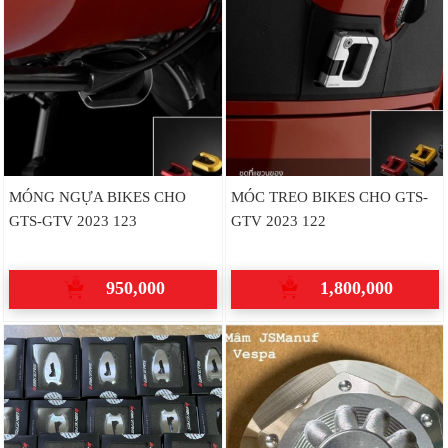
MÓNG NGỰA BIKES CHO
MÓC TREO BIKES CHO GTS-
GTS-GTV 2023 123
GTV 2023 122
950,000
1,800,000