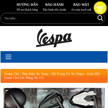
HƯỚNG DẪN
BẢO HÀNH
BẢO MẬT
0
Hỗ trợ khách hàng
Bảo hành tiêu chuẩn
An toàn tuyệt mật
Trang Chủ
›
Phụ Kiện Xe Vespa
›
Đồ Trang Trí Xe Vespa
›
Kính HD
Corse Cho Các Dòng Xe 113