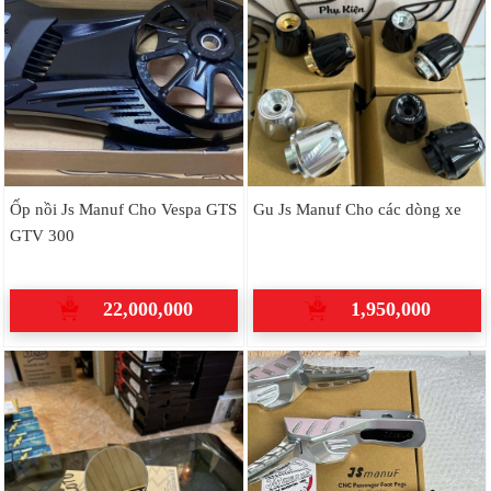
Ốp nồi Js Manuf Cho Vespa GTS
Gu Js Manuf Cho các dòng xe
GTV 300
22,000,000
1,950,000