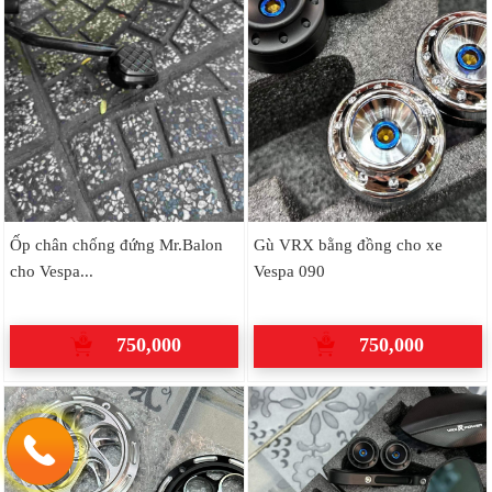
Ốp chân chống đứng Mr.Balon
Gù VRX bằng đồng cho xe
cho Vespa...
Vespa 090
750,000
750,000