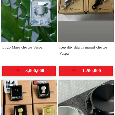
Logo Maru cho xe Vespa
Kẹp dây dầu Js manuf cho xe
Vespa
3,000,000
1,200,000