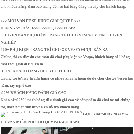
cho khách hàng, đảm bảo mang đến sự hài lòng đáng tin cậy cho khách hàng.
>>> MỌI VẤN ĐỀ SẼ ĐƯỢC GIẢI QUYẾT <<<
ĐẾN NGAY CỬA HÀNG ANH QUÂN VESPA
CHUYÊN BÁN PHỤ KIỆN TRANG TRÍ CHO VESPA UY TÍN CHUYÊN
NGHIỆP
500+ PHỤ KIỆN TRANG TRÍ CHO XE VESPA ĐƯỢC BÁN RA
Chúng tôi có đầy đủ các món đồ chơi phụ kiện xe Vespa, khách hàng sẽ không
mất thời gian đi tìm kiếm.
100% KHÁCH HÀNG ĐỀU YÊU THÍCH
Chúng tôi tự hào là cửa hàng có nhiều kinh nghiệm độ đồ chơi cho xe Vespa lâu
năm, tay nghề cao
99% KHÁCH HÀNG ĐÁNH GIÁ CAO
Khảo sát 99% khách hàng đều đánh giá cao về sản phẩm đồ chơi xe tại chúng
tôi, luôn nhiệt tình tư vấn và hỗ trợ khách hàng
GỌI 0909758182 NGAY
⏩
TƯ VẤN MIỄN PHÍ CHO QUÝ KHÁCH HÀNG