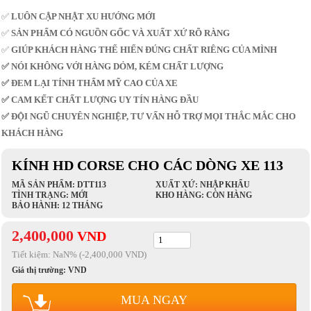
✅
LUÔN CẬP NHẬT XU HƯỚNG MỚI
✅
SẢN PHẨM CÓ NGUỒN GỐC VÀ XUẤT XỨ RÕ RÀNG
✅
GIÚP KHÁCH HÀNG THỂ HIỂN ĐÚNG CHẤT RIÊNG CỦA MÌNH
✅ NÓI KHÔNG VỚI HÀNG DỎM, KÉM CHẤT LƯỢNG
✅ ĐEM LẠI TÍNH THẨM MỸ CAO CỦA XE
✅ CAM KẾT CHẤT LƯỢNG UY TÍN HÀNG ĐẦU
✅ ĐỘI NGŨ CHUYÊN NGHIỆP, TƯ VẤN HỖ TRỢ MỌI THẮC MẮC CHO
KHÁCH HÀNG
KÍNH HD CORSE CHO CÁC DÒNG XE 113
MÃ SẢN PHẨM: DTT113
XUẤT XỨ: NHẬP KHẨU
TÌNH TRẠNG: MỚI
KHO HÀNG: CÒN HÀNG
BẢO HÀNH: 12 THÁNG
2,400,000
VND
Tiết kiệm:
NaN
% (-2,400,000 VND)
Giá thị trường:
VND
MUA NGAY