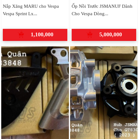
Nắp Xăng MARU cho Vespa
Ốp Nồi Trước JSMANUF Dành
Vespa Sprint Lx...
Cho Vespa Dòng...
1,100,000
5,000,000