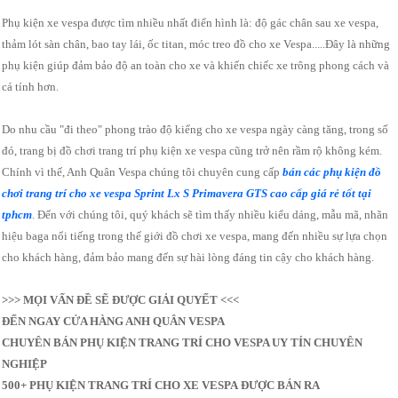
Phụ kiện xe vespa được tìm nhiều nhất điển hình là: độ gác chân sau xe vespa,
thảm lót sàn chân, bao tay lái, ốc titan, móc treo đồ cho xe Vespa.....Đây là những
phụ kiện giúp đảm bảo độ an toàn cho xe và khiến chiếc xe trông phong cách và
cá tính hơn.
Do nhu cầu "đi theo" phong trào độ kiểng cho xe vespa ngày càng tăng, trong số
đó, trang bị đồ chơi trang trí phụ kiện xe vespa cũng trở nên rầm rộ không kém.
Chính vì thế, Anh Quân Vespa chúng tôi chuyên cung cấp
bán các phụ kiện đồ
chơi trang trí cho xe vespa Sprint Lx S Primavera GTS cao cấp giá rẻ tốt tại
tphcm
. Đến với chúng tôi, quý khách sẽ tìm thấy nhiều kiểu dáng, mẫu mã, nhãn
hiệu baga nổi tiếng trong thế giới đồ chơi xe vespa, mang đến nhiều sự lựa chọn
cho khách hàng, đảm bảo mang đến sự hài lòng đáng tin cậy cho khách hàng.
>>> MỌI VẤN ĐỀ SẼ ĐƯỢC GIẢI QUYẾT <<<
ĐẾN NGAY CỬA HÀNG ANH QUÂN VESPA
CHUYÊN BÁN PHỤ KIỆN TRANG TRÍ CHO VESPA UY TÍN CHUYÊN
NGHIỆP
500+ PHỤ KIỆN TRANG TRÍ CHO XE VESPA ĐƯỢC BÁN RA