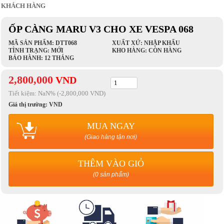
KHÁCH HÀNG
ỐP CÀNG MARU V3 CHO XE VESPA 068
MÃ SẢN PHẨM: DTT068
XUẤT XỨ: NHẬP KHẨU
TÌNH TRẠNG: MỚI
KHO HÀNG: CÒN HÀNG
BẢO HÀNH: 12 THÁNG
2,800,000
VND
Tiết kiệm:
NaN
% (-2,800,000 VND)
Giá thị trường:
VND
MUA NGAY
(Giao hàng tận nơi)
THÊM VÀO GIỎ
(0 sản phẩm)