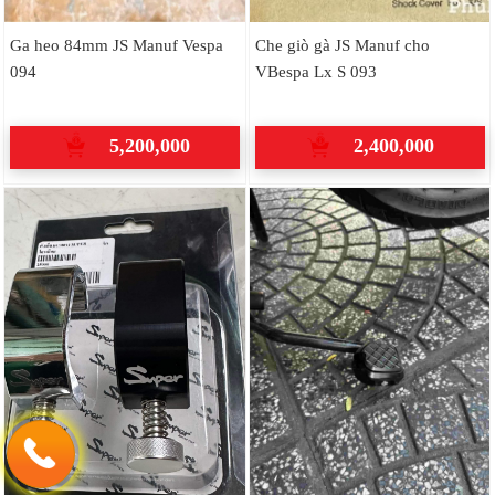
Ga heo 84mm JS Manuf Vespa
Che giò gà JS Manuf cho
094
VBespa Lx S 093
5,200,000
2,400,000