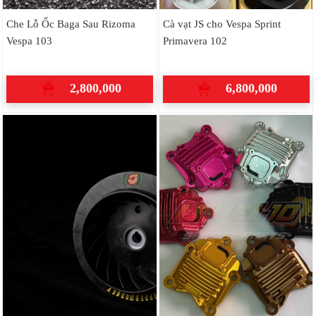
Che Lỗ Ốc Baga Sau Rizoma
Cà vạt JS cho Vespa Sprint
Vespa 103
Primavera 102
2,800,000
6,800,000