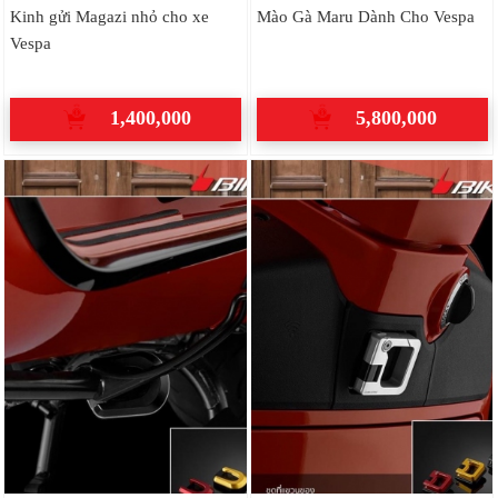
Kinh gửi Magazi nhỏ cho xe
Mào Gà Maru Dành Cho Vespa
Vespa
1,400,000
5,800,000