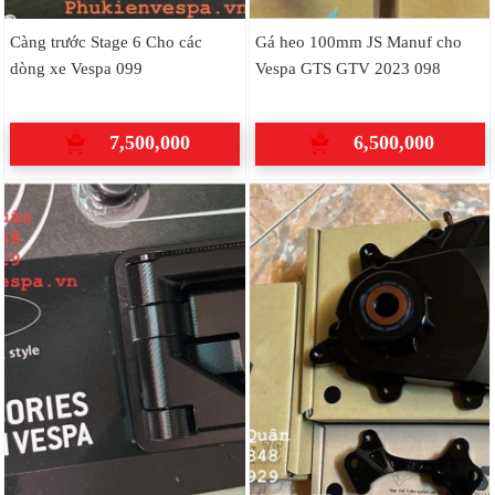
Càng trước Stage 6 Cho các
Gá heo 100mm JS Manuf cho
dòng xe Vespa 099
Vespa GTS GTV 2023 098
7,500,000
6,500,000