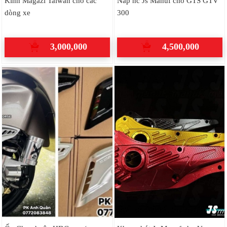
Kính Magazi Taiwan cho các
Nắp nc Js Manuf cho GTS GTV
dòng xe
300
3,000,000
4,500,000