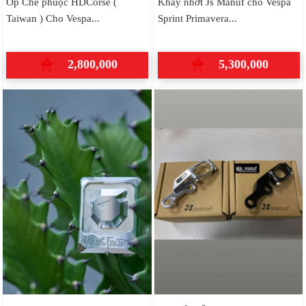
Ốp Che phuộc HDCorse (
Khay nhớt Js Manuf cho Vespa
Taiwan ) Cho Vespa...
Sprint Primavera...
2,800,000
5,300,000