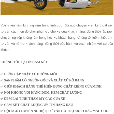
Với nhiều năm kinh nghiệm trong lĩnh vực, đội ngũ chuyên viên kỹ thuật sẽ
tư vấn các món đồ chơi phù hợp cho xe của khách hàng, đồng thời lắp ráp
chuyên nghiệp không làm hỏng hóc xe khách hàng. Chúng tôi luôn nhiệt tình
tư vấn và hỗ trợ khách hàng, đồng thời bảo hành và trách nhiệm với xe của
khách.
CHÚNG TÔI TỰ TIN CAM KẾT:
✅
LUÔN CẬP NHẬT XU HƯỚNG MỚI
✅
SẢN PHẨM CÓ NGUỒN GỐC VÀ XUẤT XỨ RÕ RÀNG
✅
GIÚP KHÁCH HÀNG THỂ HIỂN ĐÚNG CHẤT RIÊNG CỦA MÌNH
✅ NÓI KHÔNG VỚI HÀNG DỎM, KÉM CHẤT LƯỢNG
✅ ĐEM LẠI TÍNH THẨM MỸ CAO CỦA XE
✅ CAM KẾT CHẤT LƯỢNG UY TÍN HÀNG ĐẦU
✅ ĐỘI NGŨ CHUYÊN NGHIỆP, TƯ VẤN HỖ TRỢ MỌI THẮC MẮC CHO