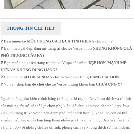
THÔNG TIN CHI TIẾT
❓ Bạn muốn có MỘT PHONG CÁCH, CÁ TÍNH RIÊNG
cho mình
?
❓
Bạn thích cái đẹp, đam mê trang trí cho xe Vespa mình
NHƯNG KHÔNG QUÁ
PHÔ TRƯƠNG CẦU KỲ?
❓ ​
Bạn muốn phụ kiện trang trí cho xe Vespa của mình
ĐẸP HƠN, MẠNH MẼ
HƠN VÀ KHÔNG ĐỤNG HÀNG?
❓
Bạn thích
TẠO ĐIỂM NHẤN
cho xe Vespa để trông
ĐẲNG CẤP HƠN
?
❓ Vô vàn shop bán
đồ chơi cho xe Vespa
nhưng khiến bạn
CHƯA ƯNG Ý
?
Ngoài những phụ kiện chính hãng từ Piagio thì tùy thuộc vào sở thích và cá tính
của mỗi người mà có thể lựa chọn phụ kiện, đồ chơi xe vespa cho phù hợp. Phụ
kiện, đồ trang trí xe vespa nếu được phối một cách hợp lý, khéo léo còn có thể
khiến chiếc vespa của bạn tăng thêm nhiều giá trị về thẩm mỹ. Đều này cần thiết
và phù hợp với những chủ xe cá tính, phong cách và không thích sự nhàm chán.