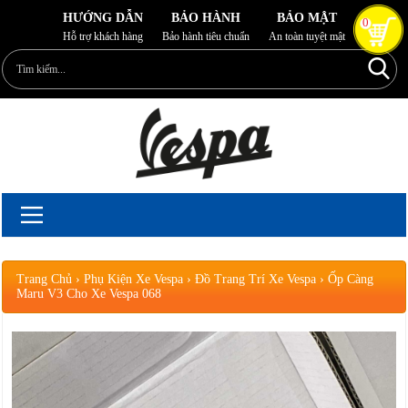
HƯỚNG DẪN
BẢO HÀNH
BẢO MẬT
0
Hỗ trợ khách hàng
Bảo hành tiêu chuẩn
An toàn tuyệt mật
Trang Chủ
›
Phụ Kiện Xe Vespa
›
Đồ Trang Trí Xe Vespa
›
Ốp Càng
Maru V3 Cho Xe Vespa 068