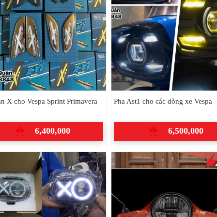
n X cho Vespa Sprint Primavera
Pha Ast1 cho các dòng xe Vespa
6,400,000
6,500,000