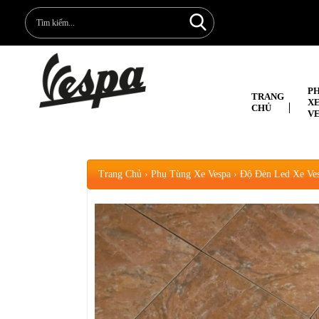
P
TRANG
X
CHỦ
V
Trang Chủ
›
Phụ Tùng Xe Vespa
›
Độ Đèn Led Xe Ve