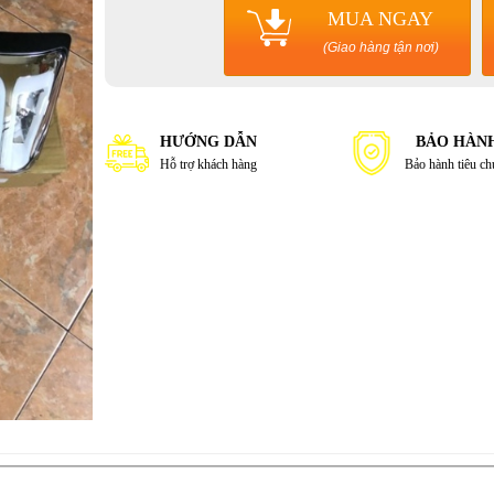
MUA NGAY
(Giao hàng tận nơi)
HƯỚNG DẪN
BẢO HÀN
Hỗ trợ khách hàng
Bảo hành tiêu c