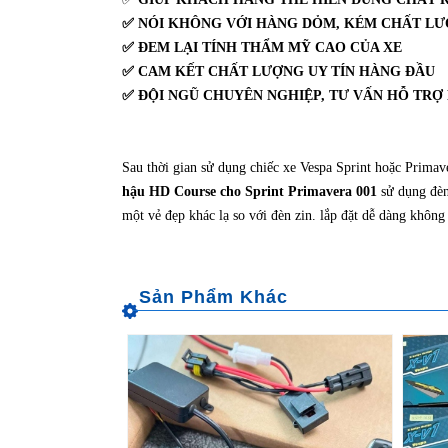
✅ NÓI KHÔNG VỚI HÀNG DỎM, KÉM CHẤT L
✅ ĐEM LẠI TÍNH THẨM MỸ CAO CỦA XE
✅ CAM KẾT CHẤT LƯỢNG UY TÍN HÀNG ĐẦU
✅ ĐỘI NGŨ CHUYÊN NGHIỆP, TƯ VẤN HỖ TR
Sau thời gian sử dụng chiếc xe Vespa Sprint hoặc Primave
hậu HD Course cho Sprint Primavera 001
sử dụng đèn
một vẻ đẹp khác lạ so với đèn zin. lắp đặt dễ dàng không