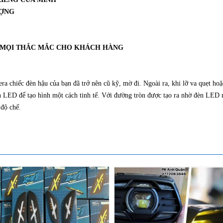
ƯỢNG
Ợ MỌI THẮC MẮC CHO KHÁCH HÀNG
ra chiếc đèn hậu của bạn đã trở nên cũ kỹ, mờ đi. Ngoài ra, khi lỡ va quẹt hoặ
 LED để tạo hình một cách tinh tế. Với đường tròn được tạo ra nhờ đèn LED 
 độ chế.