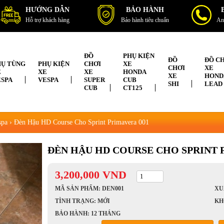
HƯỚNG DẪN
BẢO HÀNH
Hỗ trợ khách hàng
Bảo hành tiêu chuẩn
An
ĐỒ
PHỤ KIỆN
ĐỒ
ĐỒ C
HỤ TÙNG
PHỤ KIỆN
CHƠI
XE
CHƠI
XE
E
XE
XE
HONDA
XE
HOND
ESPA
VESPA
SUPER
CUB
SHI
LEAD
CUB
CT125
spa
›
Đèn Hậu HD Course Cho Sprint Primavera 001
ĐÈN HẬU HD COURSE CHO SPRINT 
3,200,000
VND
MÃ SẢN PHẨM: DEN001
XU
TÌNH TRẠNG: MỚI
KH
BẢO HÀNH: 12 THÁNG