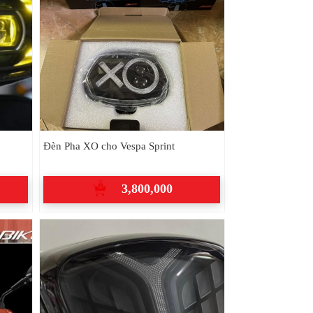
Đèn Pha XO cho Vespa Sprint
3,800,000