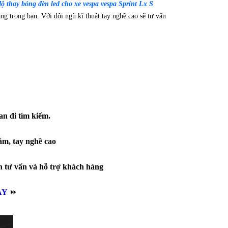
độ thay bóng đèn led cho xe vespa vespa Sprint Lx S
g trong bạn. Với đội ngũ kĩ thuật tay nghề cao sẽ tư vấn
an đi tìm kiếm.
ăm, tay nghề cao
h tư vấn và hỗ trợ khách hàng
AY
⏩