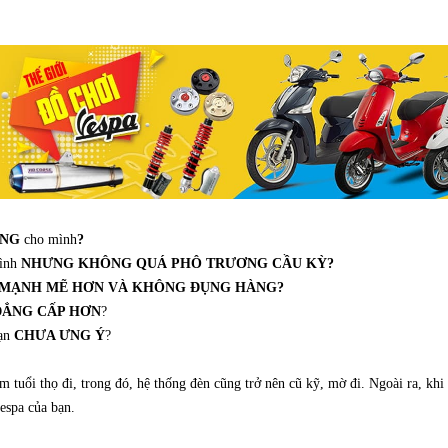
ÊNG
cho mình
?
mình
NHƯNG KHÔNG QUÁ PHÔ TRƯƠNG CẦU KỲ?
 MẠNH MẼ HƠN VÀ KHÔNG ĐỤNG HÀNG?
ĐẲNG CẤP HƠN
?
ạn
CHƯA ƯNG Ý
?
m tuổi thọ đi, trong đó, hệ thống đèn cũng trở nên cũ kỹ, mờ đi. Ngoài ra, khi
espa của bạn.