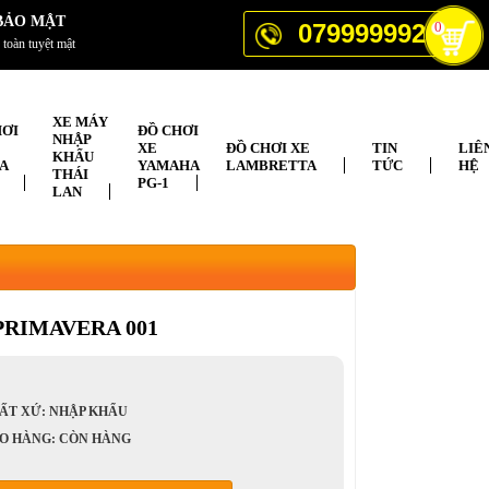
BẢO MẬT
0799999929
0
 toàn tuyệt mật
XE MÁY
HƠI
ĐỒ CHƠI
NHẬP
XE
ĐỒ CHƠI XE
TIN
LIÊ
KHẨU
A
YAMAHA
LAMBRETTA
TỨC
HỆ
THÁI
PG-1
LAN
PRIMAVERA 001
ẤT XỨ: NHẬP KHẨU
O HÀNG: CÒN HÀNG