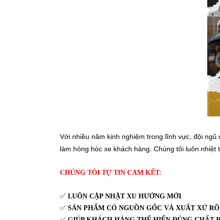
Với nhiều năm kinh nghiệm trong lĩnh vực, đội ngũ
làm hỏng hóc xe khách hàng. Chúng tôi luôn nhiệt 
CHÚNG TÔI TỰ TIN CAM KẾT:
✅
LUÔN CẬP NHẬT XU HƯỚNG MỚI
✅
SẢN PHẨM CÓ NGUỒN GỐC VÀ XUẤT XỨ RÕ
✅
GIÚP KHÁCH HÀNG THỂ HIỂN ĐÚNG CHẤT R