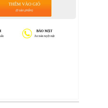
THÊM VÀO GIỎ
(0 sản phẩm)
H
BẢO MẬT
huẩn
An toàn tuyệt mật