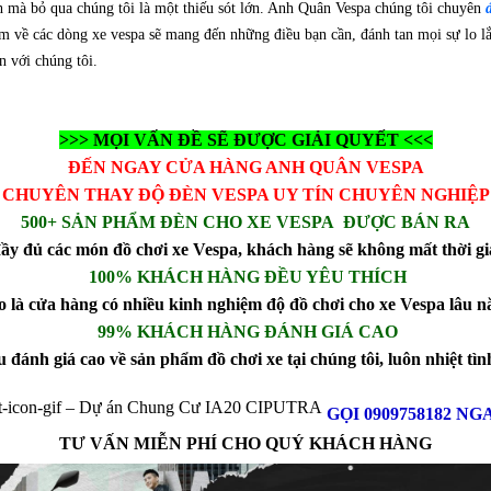
 mà bỏ qua chúng tôi là một thiếu sót lớn. Anh Quân Vespa chúng tôi chuyên
m về các dòng xe vespa sẽ mang đến những điều bạn cần, đánh tan mọi sự lo lắn
n với chúng tôi.
>>> MỌI VẤN ĐỀ SẼ ĐƯỢC GIẢI QUYẾT <<<
ĐẾN NGAY CỬA HÀNG ANH QUÂN VESPA
CHUYÊN THAY ĐỘ ĐÈN VESPA UY TÍN CHUYÊN NGHIỆP
500+ SẢN PHẨM ĐÈN CHO XE VESPA ĐƯỢC BÁN RA
ầy đủ các món đồ chơi xe Vespa, khách hàng sẽ không mất thời gi
100% KHÁCH HÀNG ĐỀU YÊU THÍCH
o là cửa hàng có nhiều kinh nghiệm độ đồ chơi cho xe Vespa lâu n
99% KHÁCH HÀNG ĐÁNH GIÁ CAO
ánh giá cao về sản phẩm đồ chơi xe tại chúng tôi, luôn nhiệt tìn
GỌI 0909758182 NG
TƯ VẤN MIỄN PHÍ CHO QUÝ KHÁCH HÀNG