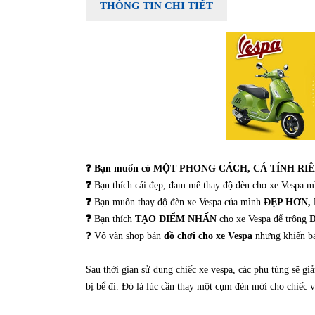
THÔNG TIN CHI TIẾT
❓ Bạn muốn có MỘT PHONG CÁCH, CÁ TÍNH RI
❓
Bạn thích cái đẹp, đam mê thay độ đèn cho xe Vespa 
❓ ​
Bạn muốn thay độ đèn xe Vespa của mình
ĐẸP HƠN,
❓
Bạn thích
TẠO ĐIỂM NHẤN
cho xe Vespa để trông
❓ Vô vàn shop bán
đồ chơi cho xe Vespa
nhưng khiến b
Sau thời gian sử dụng chiếc xe vespa, các phụ tùng sẽ giả
bị bể đi. Đó là lúc cần thay một cụm đèn mới cho chiếc v