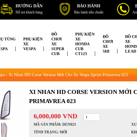
HƯỚNG DẪN
BẢO HÀNH
Hỗ trợ khách hàng
Bảo hành tiêu chuẩn
An
ĐỒ
PHỤ KIỆN
ĐỒ
ĐỒ C
HỤ TÙNG
PHỤ KIỆN
CHƠI
XE
CHƠI
XE
E
XE
XE
HONDA
XE
HOND
ESPA
VESPA
SUPER
CUB
SHI
LEAD
CUB
CT125
spa
›
Xi Nhan HD Corse Version Mới Cho Xe Vespa Sprint Primavrea 023
XI NHAN HD CORSE VERSION MỚI C
PRIMAVREA 023
6,000,000
VND
MÃ SẢN PHẨM: DEN023
XU
TÌNH TRẠNG: MỚI
KH