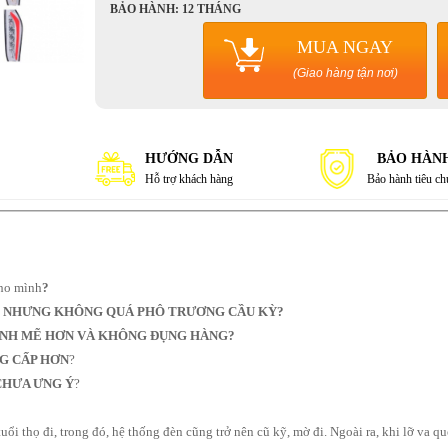
BẢO HÀNH: 12 THÁNG
MUA NGAY
(Giao hàng tận nơi)
HƯỚNG DẪN
BẢO HÀN
Hỗ trợ khách hàng
Bảo hành tiêu c
ho mình
?
h
NHƯNG KHÔNG QUÁ PHÔ TRƯƠNG CẦU KỲ?
ẠNH MẼ HƠN VÀ KHÔNG ĐỤNG HÀNG?
G CẤP HƠN
?
HƯA ƯNG Ý
?
uổi thọ đi, trong đó, hệ thống đèn cũng trở nên cũ kỹ, mờ đi. Ngoài ra, khi lỡ va q