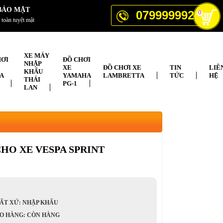
BẢO MẬT
0799999929
0
 toàn tuyệt mật
XE MÁY
HƠI
ĐỒ CHƠI
NHẬP
XE
ĐỒ CHƠI XE
TIN
LIÊ
KHẨU
A
YAMAHA
LAMBRETTA
TỨC
HỆ
THÁI
PG-1
LAN
HO XE VESPA SPRINT
ẤT XỨ: NHẬP KHẨU
O HÀNG: CÒN HÀNG