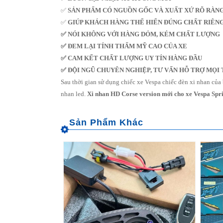
✅
SẢN PHẨM CÓ NGUỒN GỐC VÀ XUẤT XỨ RÕ RÀN
✅
GIÚP KHÁCH HÀNG THỂ HIỂN ĐÚNG CHẤT RIÊN
✅ NÓI KHÔNG VỚI HÀNG DỎM, KÉM CHẤT LƯỢNG
✅ ĐEM LẠI TÍNH THẨM MỸ CAO CỦA XE
✅ CAM KẾT CHẤT LƯỢNG UY TÍN HÀNG ĐẦU
✅ ĐỘI NGŨ CHUYÊN NGHIỆP, TƯ VẤN HỖ TRỢ MỌ
Sau thời gian sử dụng chiếc xe Vespa chiếc đèn xi nhan của 
nhan led.
Xi nhan HD Corse version mới cho xe Vespa Spr