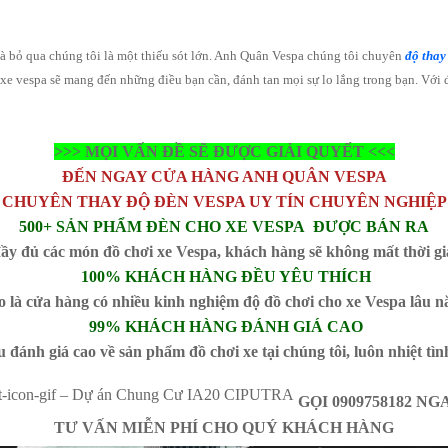
 bỏ qua chúng tôi là một thiếu sót lớn. Anh Quân Vespa chúng tôi chuyên
độ thay
e vespa sẽ mang đến những điều bạn cần, đánh tan mọi sự lo lắng trong bạn. Với độ
>>> MỌI VẤN ĐỀ SẼ ĐƯỢC GIẢI QUYẾT <<<
ĐẾN NGAY CỬA HÀNG ANH QUÂN VESPA
CHUYÊN THAY ĐỘ ĐÈN VESPA UY TÍN CHUYÊN NGHIỆP
500+ SẢN PHẨM ĐÈN CHO XE VESPA ĐƯỢC BÁN RA
ầy đủ các món đồ chơi xe Vespa, khách hàng sẽ không mất thời gi
100% KHÁCH HÀNG ĐỀU YÊU THÍCH
o là cửa hàng có nhiều kinh nghiệm độ đồ chơi cho xe Vespa lâu n
99% KHÁCH HÀNG ĐÁNH GIÁ CAO
ánh giá cao về sản phẩm đồ chơi xe tại chúng tôi, luôn nhiệt tìn
GỌI 0909758182 NG
TƯ VẤN MIỄN PHÍ CHO QUÝ KHÁCH HÀNG