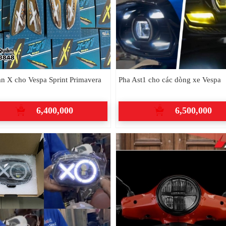
n X cho Vespa Sprint Primavera
Pha Ast1 cho các dòng xe Vespa
6,400,000
6,500,000