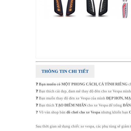
THÔNG TIN CHI TIẾT
❓ Bạn muốn có MỘT PHONG CÁCH, CÁ TÍNH RIÊNG
c
❓
Bạn thích cái đẹp, đam mê thay độ đèn cho xe Vespa mìn
❓ ​
Bạn muốn thay độ đèn xe Vespa của mình
ĐẸP HƠN, M
❓
Bạn thích
TẠO ĐIỂM NHẤN
cho xe Vespa để trông
ĐẲN
❓ Vô vàn shop bán
đồ chơi cho xe Vespa
nhưng khiến bạn
C
Sau thời gian sử dụng chiếc xe vespa, các phụ tùng sẽ giảm t