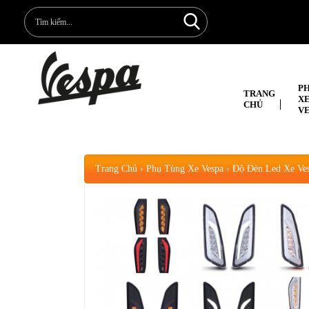
P
TRANG
X
CHỦ
V
Trang Chủ
›
Phụ Tùng Xe Vespa
›
Độ Đèn Led Xe Ve