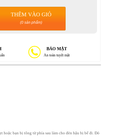
THÊM VÀO GIỎ
(0 sản phẩm)
H
BẢO MẬT
huẩn
An toàn tuyệt mật
uẹt hoặc bạn bị tông từ phía sau làm cho đèn hậu bị bể đi. Đó