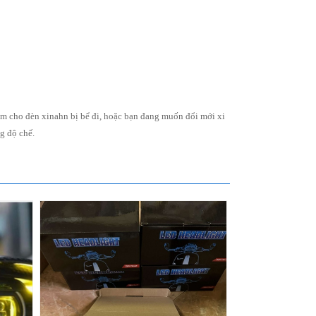
 làm cho đèn xinahn bị bể đi, hoặc bạn đang muốn đổi mới xi
g độ chế.