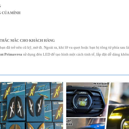
G
G CỦA MÌNH
I THẮC MẮC CHO KHÁCH HÀNG
bạn đã trở nên cũ kỹ, mờ đi. Ngoài ra, khi lỡ va quẹt hoặc bạn bị tông từ phía sau
int Primavrea
sử dụng đèn LED để tạo hình một cách tinh tế, lắp đặt dễ dàng khôn