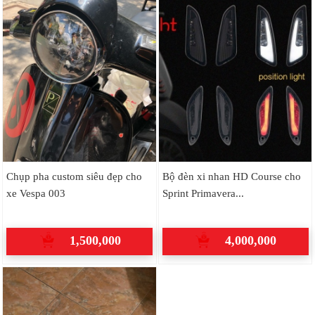
Chụp pha custom siêu đẹp cho
Bộ đèn xi nhan HD Course cho
xe Vespa 003
Sprint Primavera...
1,500,000
4,000,000