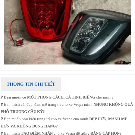
THÔNG TIN CHI TIẾT
❓ Bạn muốn có MỘT PHONG CÁCH, CÁ TÍNH RIÊNG
cho mình
?
❓
Bạn thích cái đẹp, đam mê trang trí cho xe Vespa mình
NHƯNG KHÔNG QUÁ
PHÔ TRƯƠNG CẦU KỲ?
❓ ​
Bạn muốn phụ kiện trang trí cho xe Vespa của mình
ĐẸP HƠN, MẠNH MẼ
HƠN VÀ KHÔNG ĐỤNG HÀNG?
❓
Bạn thích
TẠO ĐIỂM NHẤN
cho xe Vespa để trông
ĐẲNG CẤP HƠN
?