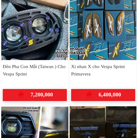
Đèn Pha Con Mắt (Taiwan ) Cho
Xi nhan X cho Vespa Sprint
Vespa Sprint
Primavera
7,200,000
6,400,000