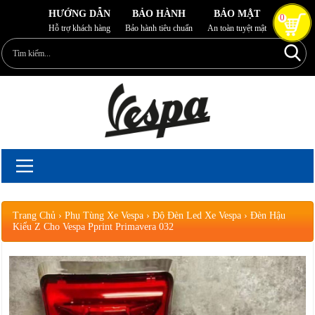
HƯỚNG DẪN
BẢO HÀNH
BẢO MẬT
0
Hỗ trợ khách hàng
Bảo hành tiêu chuẩn
An toàn tuyệt mật
Trang Chủ
›
Phụ Tùng Xe Vespa
›
Độ Đèn Led Xe Vespa
›
Đèn Hậu
Kiểu Z Cho Vespa Pprint Primavera 032