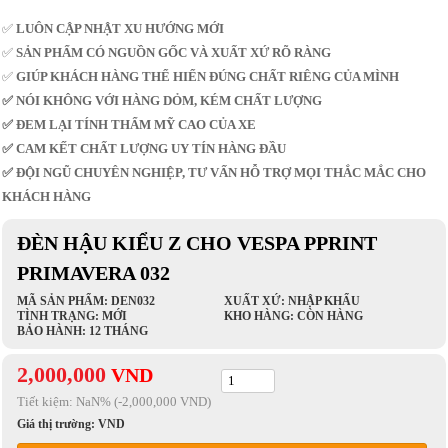
✅
LUÔN CẬP NHẬT XU HƯỚNG MỚI
✅
SẢN PHẨM CÓ NGUỒN GỐC VÀ XUẤT XỨ RÕ RÀNG
✅
GIÚP KHÁCH HÀNG THỂ HIỂN ĐÚNG CHẤT RIÊNG CỦA MÌNH
✅ NÓI KHÔNG VỚI HÀNG DỎM, KÉM CHẤT LƯỢNG
✅ ĐEM LẠI TÍNH THẨM MỸ CAO CỦA XE
✅ CAM KẾT CHẤT LƯỢNG UY TÍN HÀNG ĐẦU
✅ ĐỘI NGŨ CHUYÊN NGHIỆP, TƯ VẤN HỖ TRỢ MỌI THẮC MẮC CHO
KHÁCH HÀNG
ĐÈN HẬU KIỂU Z CHO VESPA PPRINT
PRIMAVERA 032
MÃ SẢN PHẨM: DEN032
XUẤT XỨ: NHẬP KHẨU
TÌNH TRẠNG: MỚI
KHO HÀNG: CÒN HÀNG
BẢO HÀNH: 12 THÁNG
2,000,000
VND
Tiết kiệm:
NaN
% (-2,000,000 VND)
Giá thị trường:
VND