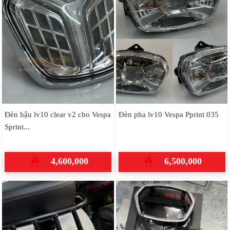
Đèn hậu lv10 clear v2 cho Vespa
Đèn pha lv10 Vespa Pprint 035
Sprint...
4,600,000
6,500,000