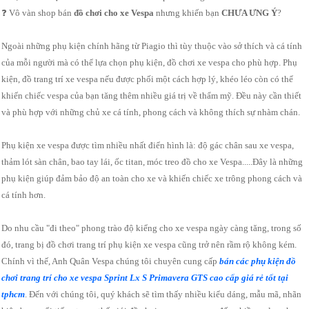
❓ Vô vàn shop bán
đồ chơi cho xe Vespa
nhưng khiến bạn
CHƯA ƯNG Ý
?
Ngoài những phụ kiện chính hãng từ Piagio thì tùy thuộc vào sở thích và cá tính
của mỗi người mà có thể lựa chọn phụ kiện, đồ chơi xe vespa cho phù hợp. Phụ
kiện, đồ trang trí xe vespa nếu được phối một cách hợp lý, khéo léo còn có thể
khiến chiếc vespa của bạn tăng thêm nhiều giá trị về thẩm mỹ. Đều này cần thiết
và phù hợp với những chủ xe cá tính, phong cách và không thích sự nhàm chán.
Phụ kiện xe vespa được tìm nhiều nhất điển hình là: độ gác chân sau xe vespa,
thảm lót sàn chân, bao tay lái, ốc titan, móc treo đồ cho xe Vespa.....Đây là những
phụ kiện giúp đảm bảo độ an toàn cho xe và khiến chiếc xe trông phong cách và
cá tính hơn.
Do nhu cầu "đi theo" phong trào độ kiểng cho xe vespa ngày càng tăng, trong số
đó, trang bị đồ chơi trang trí phụ kiện xe vespa cũng trở nên rầm rộ không kém.
Chính vì thế, Anh Quân Vespa chúng tôi chuyên cung cấp
bán các phụ kiện đồ
chơi trang trí cho xe vespa Sprint Lx S Primavera GTS cao cấp giá rẻ tốt tại
tphcm
. Đến với chúng tôi, quý khách sẽ tìm thấy nhiều kiểu dáng, mẫu mã, nhãn