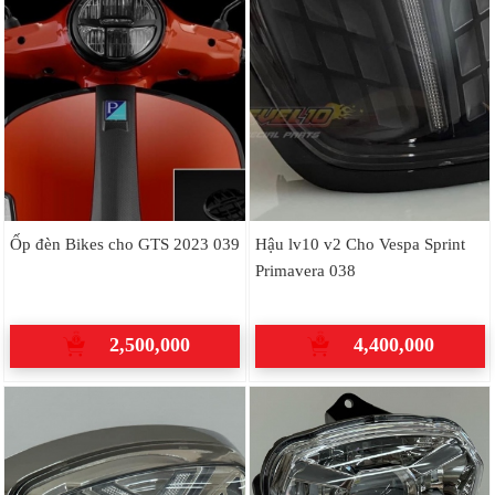
Ốp đèn Bikes cho GTS 2023 039
Hậu lv10 v2 Cho Vespa Sprint
Primavera 038
2,500,000
4,400,000