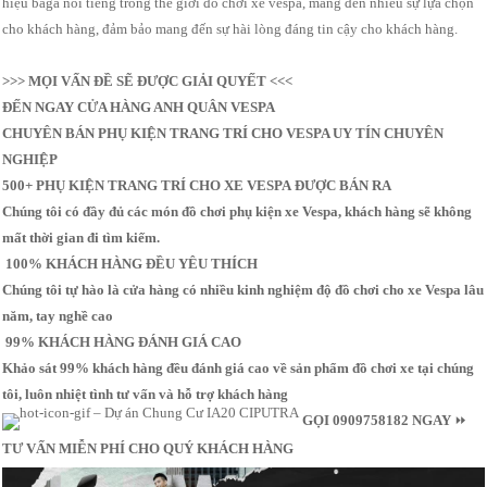
hiệu baga nổi tiếng trong thế giới đồ chơi xe vespa, mang đến nhiều sự lựa chọn
cho khách hàng, đảm bảo mang đến sự hài lòng đáng tin cậy cho khách hàng.
>>> MỌI VẤN ĐỀ SẼ ĐƯỢC GIẢI QUYẾT <<<
ĐẾN NGAY CỬA HÀNG ANH QUÂN VESPA
CHUYÊN BÁN PHỤ KIỆN TRANG TRÍ CHO VESPA UY TÍN CHUYÊN
NGHIỆP
500+ PHỤ KIỆN TRANG TRÍ CHO XE VESPA ĐƯỢC BÁN RA
Chúng tôi có đầy đủ các món đồ chơi phụ kiện xe Vespa, khách hàng sẽ không
mất thời gian đi tìm kiếm.
100% KHÁCH HÀNG ĐỀU YÊU THÍCH
Chúng tôi tự hào là cửa hàng có nhiều kinh nghiệm độ đồ chơi cho xe Vespa lâu
năm, tay nghề cao
99% KHÁCH HÀNG ĐÁNH GIÁ CAO
Khảo sát 99% khách hàng đều đánh giá cao về sản phẩm đồ chơi xe tại chúng
tôi, luôn nhiệt tình tư vấn và hỗ trợ khách hàng
GỌI 0909758182 NGAY
⏩
TƯ VẤN MIỄN PHÍ CHO QUÝ KHÁCH HÀNG