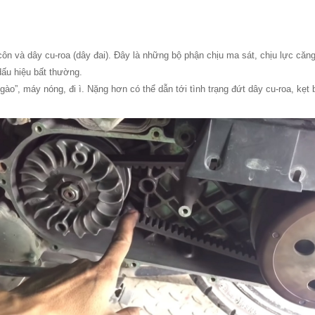
ôn và dây cu-roa (dây đai). Đây là những bộ phận chịu ma sát, chịu lực căng
dấu hiệu bất thường.
gào”, máy nóng, đi ì. Nặng hơn có thể dẫn tới tình trạng đứt dây cu-roa, kẹt