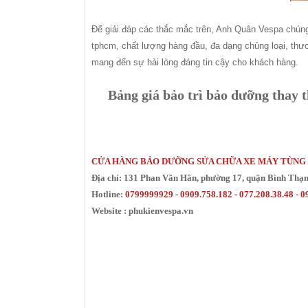
Để giải đáp các thắc mắc trên, Anh Quân Vespa chún
tphcm, chất lượng hàng đầu, đa dạng chủng loại, thư
mang đến sự hài lòng đáng tin cậy cho khách hàng.
Bảng giá bảo trì bảo dưỡng thay 
CỬA HÀNG BẢO DƯỠNG SỬA CHỮA XE MÁY TÙNG
Địa chỉ: 131 Phan Văn Hân, phường 17, quận Bình Thạ
Hotline:
0799999929 - 0909.758.182 - 077.208.38.48 - 
Website : phukienvespa.vn