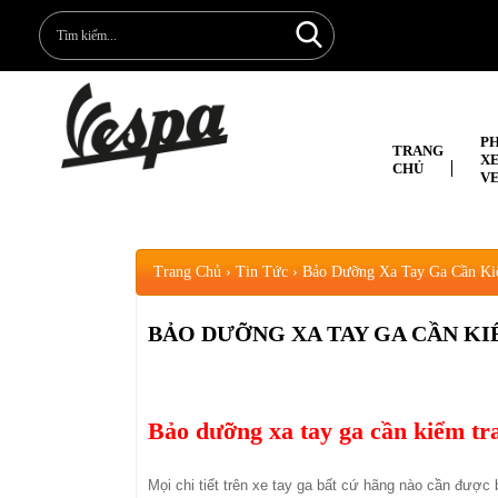
P
TRANG
X
CHỦ
V
Trang Chủ
›
Tin Tức
›
Bảo Dưỡng Xa Tay Ga Cần Ki
BẢO DƯỠNG XA TAY GA CẦN KI
Bảo dưỡng xa tay ga cần kiểm tra
Mọi chi tiết trên xe tay ga bất cứ hãng nào cần được