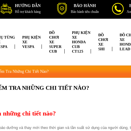
HƯỚNG DẪN
BẢO HÀNH
Hỗ trợ khách hàng
Bảo hành tiêu chuẩn
An
ĐỒ
PHỤ KIỆN
ĐỒ
ĐỒ C
HỤ TÙNG
PHỤ KIỆN
CHƠI
XE
CHƠI
XE
E
XE
XE
HONDA
XE
HOND
ESPA
VESPA
SUPER
CUB
SHI
LEAD
CUB
CT125
ểm Tra Những Chi Tiết Nào?
ỂM TRA NHỮNG CHI TIẾT NÀO?
 những chi tiết nào?
 bảo dưỡng và thay mới theo thời gian và tần suất sử dụng của người dùng, t