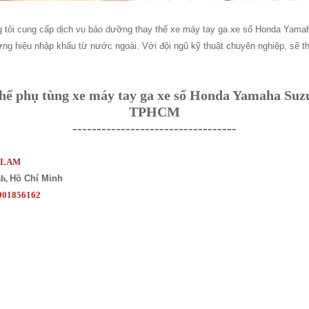
g tôi cung cấp dịch vụ bảo dưỡng thay thế xe máy tay ga xe số Honda Yamah
ơng hiệu nhập khẩu từ nước ngoài. Với đội ngũ kỹ thuật chuyên nghiệp, sẽ t
thế phụ tùng xe máy tay ga xe số Honda Yamaha Suz
TPHCM
----------------------------------
 LAM
nh,
Hồ Chí Minh
0901856162