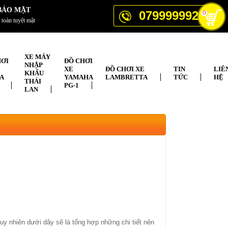
BẢO MẬT
0799999929
0
 toàn tuyệt mật
XE MÁY
HƠI
ĐỒ CHƠI
NHẬP
XE
ĐỒ CHƠI XE
TIN
LIÊ
KHẨU
A
YAMAHA
LAMBRETTA
TỨC
HỆ
THÁI
PG-1
LAN
uy nhiên dưới dây sẽ là tổng hợp những chi tiết nên