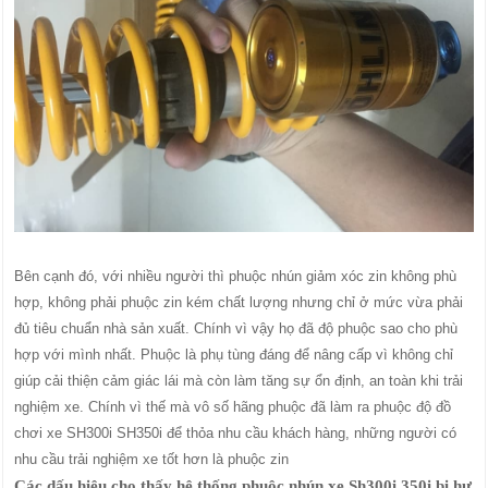
Bên cạnh đó, với nhiều người thì phuộc nhún giảm xóc zin không phù
hợp, không phải phuộc zin kém chất lượng nhưng chỉ ở mức vừa phải
đủ tiêu chuẩn nhà sản xuất. Chính vì vậy họ đã độ phuộc sao cho phù
hợp với mình nhất. Phuộc là phụ tùng đáng để nâng cấp vì không chỉ
giúp cải thiện cảm giác lái mà còn làm tăng sự ổn định, an toàn khi trải
nghiệm xe. Chính vì thế mà vô số hãng phuộc đã làm ra phuộc độ đồ
chơi xe SH300i SH350i để thỏa nhu cầu khách hàng, những người có
nhu cầu trải nghiệm xe tốt hơn là phuộc zin
Các dấu hiệu cho thấy hệ thống phuộc nhún xe Sh300i 350i bị hư