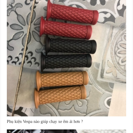
Phụ kiện Vespa nào giúp chạy xe êm ái hơn ?