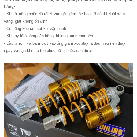
hỏng:
- Khi tải nặng hoặc đủ tải đi vào gờ giảm tốc hoặc ổ gà thì đuôi xe bị
văng, giật không ổn định.
- Có tiếng kêu cót két khi vận hành.
- Khi tay lái không cân bằng, bị lạng sang một bên.
- Dầu bị rò rỉ và bám ướt vào ống giảm xóc.đây là dấu hiệu nên thay
ngay và bạn khó có thể phục hồi phuộc sau được