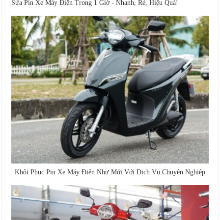
Sửa Pin Xe Máy Điện Trong 1 Giờ - Nhanh, Rẻ, Hiệu Quả!
Khôi Phục Pin Xe Máy Điện Như Mới Với Dịch Vụ Chuyên Nghiệp