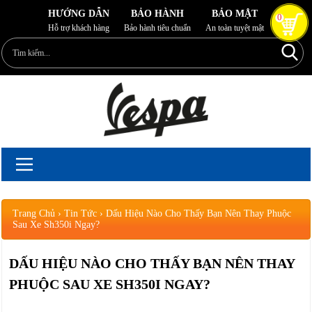
HƯỚNG DẪN
BẢO HÀNH
BẢO MẬT
0
Hỗ trợ khách hàng
Bảo hành tiêu chuẩn
An toàn tuyệt mật
Trang Chủ
›
Tin Tức
›
Dấu Hiệu Nào Cho Thấy Bạn Nên Thay Phuộc
Sau Xe Sh350i Ngay?
DẤU HIỆU NÀO CHO THẤY BẠN NÊN THAY
PHUỘC SAU XE SH350I NGAY?