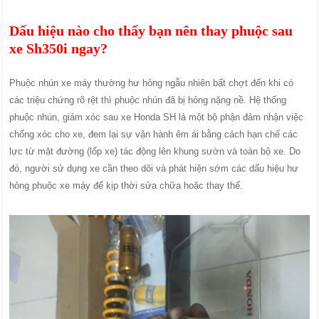
Dấu hiệu nào cho thấy bạn nên thay phuộc sau
xe Sh350i ngay?
Phuộc nhún xe máy thường hư hỏng ngẫu nhiên bất chợt đến khi có
các triệu chứng rõ rệt thì phuộc nhún đã bị hỏng nặng nề. Hệ thống
phuộc nhún, giảm xóc sau xe Honda SH là một bộ phận đảm nhận việc
chống xóc cho xe, đem lại sự vận hành êm ái bằng cách hạn chế các
lực từ mặt đường (lốp xe) tác động lên khung sườn và toàn bộ xe. Do
đó, người sử dụng xe cần theo dõi và phát hiện sớm các dấu hiệu hư
hỏng phuộc xe máy để kịp thời sửa chữa hoặc thay thế.