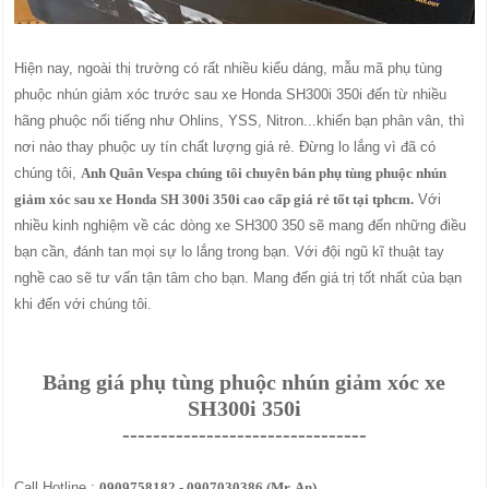
Hiện nay, ngoài thị trường có rất nhiều kiểu dáng, mẫu mã phụ tùng
phuộc nhún giảm xóc trước sau xe Honda SH300i 350i đến từ nhiều
hãng phuộc nổi tiếng như Ohlins, YSS, Nitron...khiến bạn phân vân, thì
nơi nào thay phuộc uy tín chất lượng giá rẻ. Đừng lo lắng vì đã có
chúng tôi,
Anh Quân Vespa chúng tôi chuyên bán phụ tùng phuộc nhún
giảm xóc sau xe Honda SH 300i 350i cao cấp giá rẻ tốt tại tphcm.
Với
nhiều kinh nghiệm về các dòng xe SH300 350 sẽ mang đến những điều
bạn cần, đánh tan mọi sự lo lắng trong bạn. Với đội ngũ kĩ thuật tay
nghề cao sẽ tư vấn tận tâm cho bạn. Mang đến giá trị tốt nhất của bạn
khi đến với chúng tôi.
Bảng giá phụ tùng phuộc nhún giảm xóc xe
SH300i 350i
--------------------------------
Call Hotline :
0909758182 - 0907030386 (Mr. An)