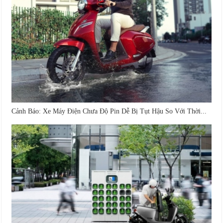
Cảnh Báo: Xe Máy Điện Chưa Độ Pin Dễ Bị Tụt Hậu So Với Thời...