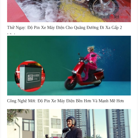
Thử Ngay: Độ Pin Xe Máy Điện Cho Quãng Đường Đi Xa Gấp 2
Lần!
Công Nghệ Mới: Độ Pin Xe Máy Điện Bền Hơn Và Mạnh Mẽ Hơn