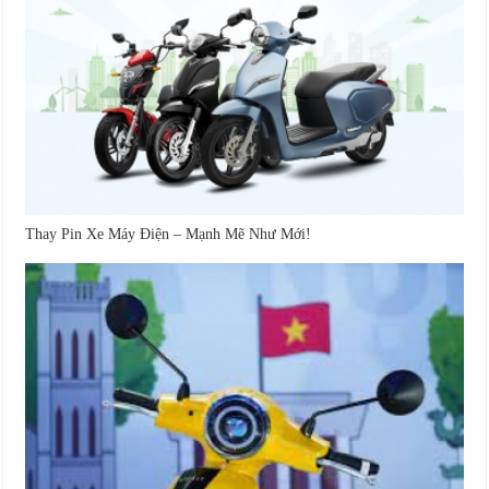
Thay Pin Xe Máy Điện – Mạnh Mẽ Như Mới!