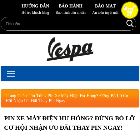
HƯỚNG DẪN
BẢO HÀNH
BẢO MẬT
0
Hỗ trợ khách hàng
Bảo hành tiêu chuẩn
An toàn tuyệt mật
Trang Chủ
›
Tin Tức
›
Pin Xe Máy Điện Hư Hỏng? Đừng Bỏ Lỡ Cơ
Hội Nhận Ưu Đãi Thay Pin Ngay!
PIN XE MÁY ĐIỆN HƯ HỎNG? ĐỪNG BỎ LỠ
CƠ HỘI NHẬN ƯU ĐÃI THAY PIN NGAY!