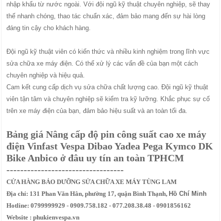
nhập khẩu từ nước ngoài. Với đội ngũ kỹ thuật chuyên nghiệp, sẽ thay
thế nhanh chóng, thao tác chuẩn xác, đảm bảo mang đến sự hài lòng
đáng tin cậy cho khách hàng.
Đội ngũ kỹ thuật viên có kiến thức và nhiều kinh nghiệm trong lĩnh vực
sửa chữa xe máy điện. Có thể xử lý các vấn đề của bạn một cách
chuyên nghiệp và hiệu quả.
Cam kết cung cấp dịch vụ sửa chữa chất lượng cao. Đội ngũ kỹ thuật
viên tận tâm và chuyên nghiệp sẽ kiểm tra kỹ lưỡng. Khắc phục sự cố
trên xe máy điện của bạn, đảm bảo hiệu suất và an toàn tối đa.
Bảng giá Nâng cấp độ pin công suất cao xe máy
điện Vinfast Vespa Dibao Yadea Pega Kymco DK
Bike Anbico ở đâu uy tín an toàn TPHCM
----------------------------------
CỬA HÀNG BẢO DƯỠNG SỬA CHỮA XE MÁY TÙNG LAM
Địa chỉ: 131 Phan Văn Hân, phường 17, quận Bình Thạnh,
Hồ Chí Minh
Hotline: 0799999929 - 0909.758.182 - 077.208.38.48 - 0901856162
Website : phukienvespa.vn