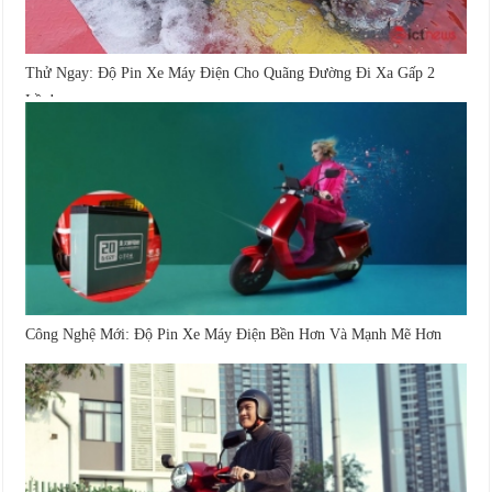
Thử Ngay: Độ Pin Xe Máy Điện Cho Quãng Đường Đi Xa Gấp 2
Lần!
Công Nghệ Mới: Độ Pin Xe Máy Điện Bền Hơn Và Mạnh Mẽ Hơn