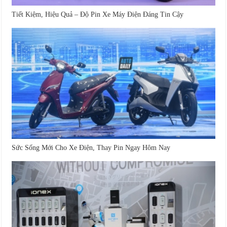
Tiết Kiệm, Hiệu Quả – Độ Pin Xe Máy Điện Đáng Tin Cậy
Sức Sống Mới Cho Xe Điện, Thay Pin Ngay Hôm Nay