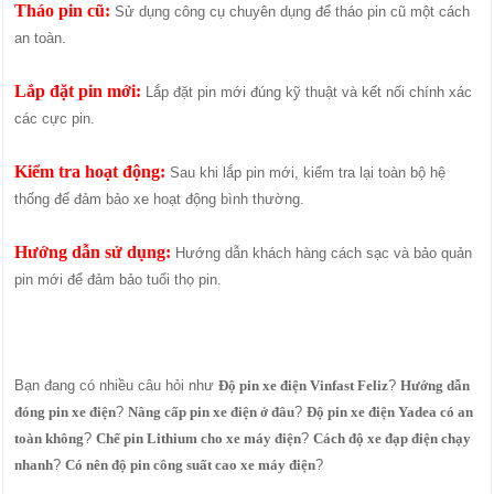
Tháo pin cũ:
Sử dụng công cụ chuyên dụng để tháo pin cũ một cách
an toàn.
Lắp đặt pin mới:
Lắp đặt pin mới đúng kỹ thuật và kết nối chính xác
các cực pin.
Kiểm tra hoạt động:
Sau khi lắp pin mới, kiểm tra lại toàn bộ hệ
thống để đảm bảo xe hoạt động bình thường.
Hướng dẫn sử dụng:
Hướng dẫn khách hàng cách sạc và bảo quản
pin mới để đảm bảo tuổi thọ pin.
Bạn đang có nhiều câu hỏi như
Độ pin xe điện Vinfast Feliz
?
Hướng dẫn
đóng pin xe điện
?
Nâng cấp pin xe điện ở đâu
?
Độ pin xe điện Yadea có an
toàn không
?
Chế pin Lithium cho xe máy điện
?
Cách độ xe đạp điện chạy
nhanh
?
Có nên độ pin công suất cao xe máy điện
?