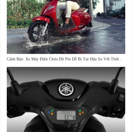
Cảnh Báo: Xe Máy Điện Chưa Độ Pin Dễ Bị Tụt Hậu So Với Thời...