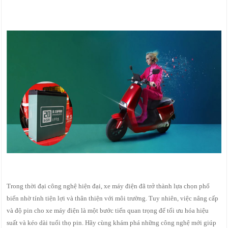
Trong thời đại công nghệ hiện đại, xe máy điện đã trở thành lựa chọn phổ
biến nhờ tính tiện lợi và thân thiện với môi trường. Tuy nhiên, việc nâng cấp
và độ pin cho xe máy điện là một bước tiến quan trọng để tối ưu hóa hiệu
suất và kéo dài tuổi thọ pin. Hãy cùng khám phá những công nghệ mới giúp