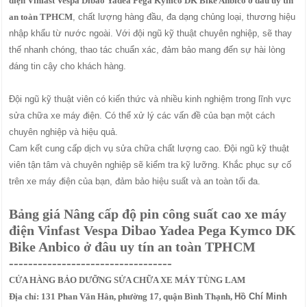
điện Vinfast Vespa Dibao Yadea Pega Kymco DK Bike Anbico ở đâu uy tín
an toàn TPHCM
, chất lượng hàng đầu, đa dạng chủng loại, thương hiệu
nhập khẩu từ nước ngoài. Với đội ngũ kỹ thuật chuyên nghiệp, sẽ thay
thế nhanh chóng, thao tác chuẩn xác, đảm bảo mang đến sự hài lòng
đáng tin cậy cho khách hàng.
Đội ngũ kỹ thuật viên có kiến thức và nhiều kinh nghiệm trong lĩnh vực
sửa chữa xe máy điện. Có thể xử lý các vấn đề của bạn một cách
chuyên nghiệp và hiệu quả.
Cam kết cung cấp dịch vụ sửa chữa chất lượng cao. Đội ngũ kỹ thuật
viên tận tâm và chuyên nghiệp sẽ kiểm tra kỹ lưỡng. Khắc phục sự cố
trên xe máy điện của bạn, đảm bảo hiệu suất và an toàn tối đa.
Bảng giá Nâng cấp độ pin công suất cao xe máy
điện Vinfast Vespa Dibao Yadea Pega Kymco DK
Bike Anbico ở đâu uy tín an toàn TPHCM
----------------------------------
CỬA HÀNG BẢO DƯỠNG SỬA CHỮA XE MÁY TÙNG LAM
Địa chỉ: 131 Phan Văn Hân, phường 17, quận Bình Thạnh,
Hồ Chí Minh