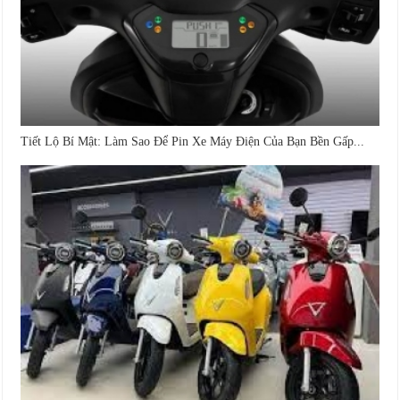
Tiết Lộ Bí Mật: Làm Sao Để Pin Xe Máy Điện Của Bạn Bền Gấp...