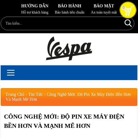
HƯỚNG DẪN
BẢO HÀNH
BẢO MẬT
0
Hỗ trợ khách hàng
Bảo hành tiêu chuẩn
An toàn tuyệt mật
Trang Chủ
›
Tin Tức
›
Công Nghệ Mới: Độ Pin Xe Máy Điện Bền Hơn
Và Mạnh Mẽ Hơn
CÔNG NGHỆ MỚI: ĐỘ PIN XE MÁY ĐIỆN
BỀN HƠN VÀ MẠNH MẼ HƠN