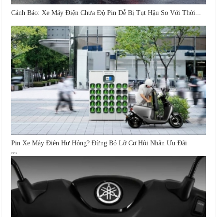
Cảnh Báo: Xe Máy Điện Chưa Độ Pin Dễ Bị Tụt Hậu So Với Thời...
Pin Xe Máy Điện Hư Hỏng? Đừng Bỏ Lỡ Cơ Hội Nhận Ưu Đãi
Thay...