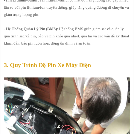
- Pin Lithium-Sulfur:
Pin lithium-sulfur có mật độ năng lượng cao gấp nhiều
lần so với pin lithium-ion truyền thống, giúp tăng quãng đường di chuyển và
giảm trọng lượng pin.
- Hệ Thống Quản Lý Pin (BMS):
Hệ thống BMS giúp giám sát và quản lý
quá trình sạc/xả pin, bảo vệ pin khỏi quá nhiệt, quá tải và các vấn đề kỹ thuật
khác, đảm bảo pin luôn hoạt động ổn định và an toàn.
3. Quy Trình Độ Pin Xe Máy Điện