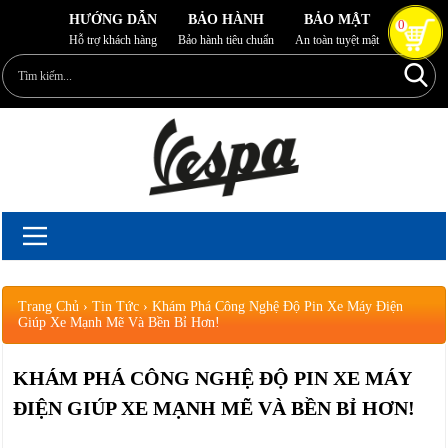
HƯỚNG DẪN
BẢO HÀNH
BẢO MẬT
0
Hỗ trợ khách hàng
Bảo hành tiêu chuẩn
An toàn tuyệt mật
Trang Chủ
›
Tin Tức
›
Khám Phá Công Nghệ Độ Pin Xe Máy Điện
Giúp Xe Mạnh Mẽ Và Bền Bỉ Hơn!
KHÁM PHÁ CÔNG NGHỆ ĐỘ PIN XE MÁY
ĐIỆN GIÚP XE MẠNH MẼ VÀ BỀN BỈ HƠN!