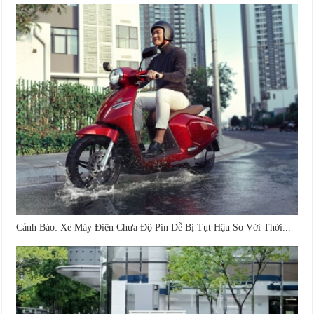
Cảnh Báo: Xe Máy Điện Chưa Độ Pin Dễ Bị Tụt Hậu So Với Thời...