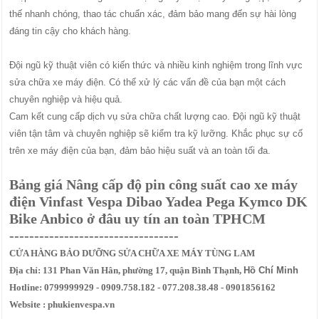
thế nhanh chóng, thao tác chuẩn xác, đảm bảo mang đến sự hài lòng
đáng tin cậy cho khách hàng.
Đội ngũ kỹ thuật viên có kiến thức và nhiều kinh nghiệm trong lĩnh vực
sửa chữa xe máy điện. Có thể xử lý các vấn đề của bạn một cách
chuyên nghiệp và hiệu quả.
Cam kết cung cấp dịch vụ sửa chữa chất lượng cao. Đội ngũ kỹ thuật
viên tận tâm và chuyên nghiệp sẽ kiểm tra kỹ lưỡng. Khắc phục sự cố
trên xe máy điện của bạn, đảm bảo hiệu suất và an toàn tối đa.
Bảng giá Nâng cấp độ pin công suất cao xe máy
điện Vinfast Vespa Dibao Yadea Pega Kymco DK
Bike Anbico ở đâu uy tín an toàn TPHCM
----------------------------------
CỬA HÀNG BẢO DƯỠNG SỬA CHỮA XE MÁY TÙNG LAM
Địa chỉ: 131 Phan Văn Hân, phường 17, quận Bình Thạnh,
Hồ Chí Minh
Hotline: 0799999929 - 0909.758.182 - 077.208.38.48 - 0901856162
Website : phukienvespa.vn