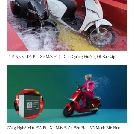
Thử Ngay: Độ Pin Xe Máy Điện Cho Quãng Đường Đi Xa Gấp 2
Lần!
Công Nghệ Mới: Độ Pin Xe Máy Điện Bền Hơn Và Mạnh Mẽ Hơn