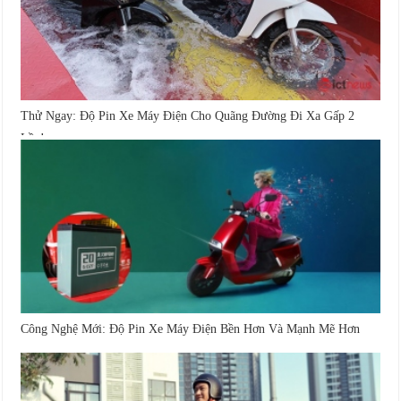
Thử Ngay: Độ Pin Xe Máy Điện Cho Quãng Đường Đi Xa Gấp 2
Lần!
Công Nghệ Mới: Độ Pin Xe Máy Điện Bền Hơn Và Mạnh Mẽ Hơn