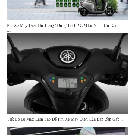
Pin Xe Máy Điện Hư Hỏng? Đừng Bỏ Lỡ Cơ Hội Nhận Ưu Đãi
Thay...
Tiết Lộ Bí Mật: Làm Sao Để Pin Xe Máy Điện Của Bạn Bền Gấp...