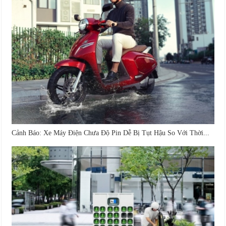
Cảnh Báo: Xe Máy Điện Chưa Độ Pin Dễ Bị Tụt Hậu So Với Thời...