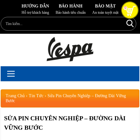
HƯỚNG DẪN
BẢO HÀNH
BẢO MẬT
0
Hỗ trợ khách hàng
Bảo hành tiêu chuẩn
An toàn tuyệt mật
Trang Chủ
›
Tin Tức
›
Sửa Pin Chuyên Nghiệp – Đường Dài Vững
Bước
SỬA PIN CHUYÊN NGHIỆP – ĐƯỜNG DÀI
VỮNG BƯỚC